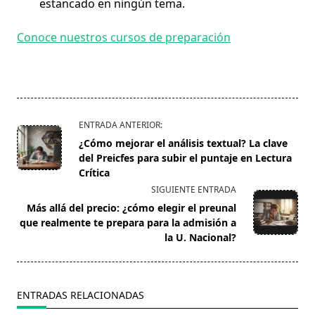
estancado en ningún tema.
Conoce nuestros cursos de preparación
<span
ENTRADA ANTERIOR:
class="nav-
¿Cómo mejorar el análisis textual? La clave
subtitle
del Preicfes para subir el puntaje en Lectura
screen-
Crítica
reader-
SIGUIENTE ENTRADA
text">Página</span>
Más allá del precio: ¿cómo elegir el preunal
que realmente te prepara para la admisión a
la U. Nacional?
ENTRADAS RELACIONADAS