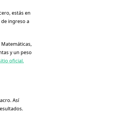
cero, estás en
 de ingreso a
a, Matemáticas,
ntas y un peso
sitio oficial.
acro. Así
resultados.