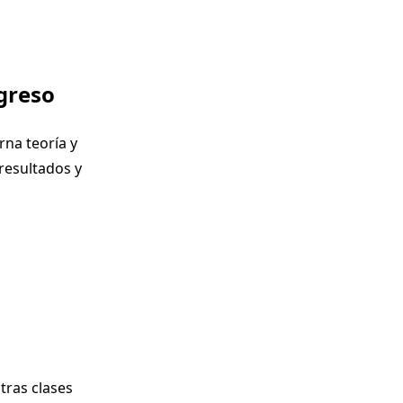
greso
rna teoría y
resultados y
ntras clases