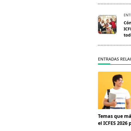
<span
ENT
class="nav-
Cóm
subtitle
ICF
screen-
tod
reader-
text">Página<
ENTRADAS RELA
Temas que má
el ICFES 2026 