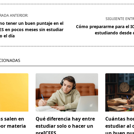
RADA ANTERIOR:
SIGUIENTE ENT
o tener un buen puntaje en el
Cómo prepararme para el I
ES en pocos meses sin estudiar
estudiando desde 
o el día
/span>
CIONADAS
s salen en
Qué diferencia hay entre
Cuántas ho
por materia
estudiar solo o hacer un
estudiar al 
preICFES
un buen pun