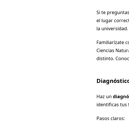
Si te pregunta
el lugar corre
la universidad
Familiarízate c
Ciencias Natur
distinto. Conoc
Diagnóstico
Haz un
diagnós
identificas tus
Pasos claros: