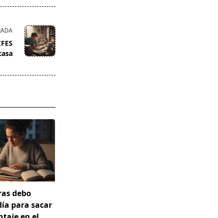
RADA
CFES
casa
ras debo
día para sacar
taje en el