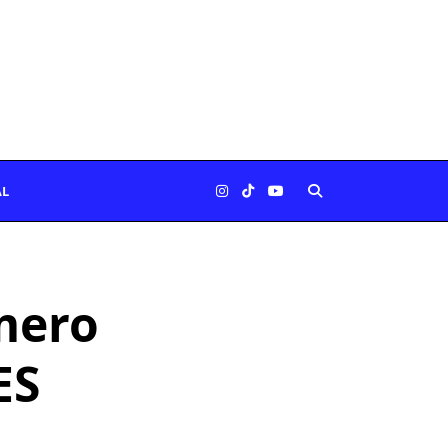
AL
mero
ES