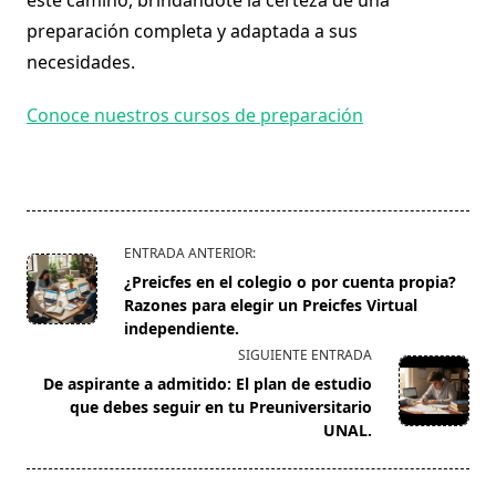
este camino, brindándote la certeza de una
preparación completa y adaptada a sus
necesidades.
Conoce nuestros cursos de preparación
<span
ENTRADA ANTERIOR:
class="nav-
¿Preicfes en el colegio o por cuenta propia?
subtitle
Razones para elegir un Preicfes Virtual
screen-
independiente.
reader-
SIGUIENTE ENTRADA
text">Página</span>
De aspirante a admitido: El plan de estudio
que debes seguir en tu Preuniversitario
UNAL.