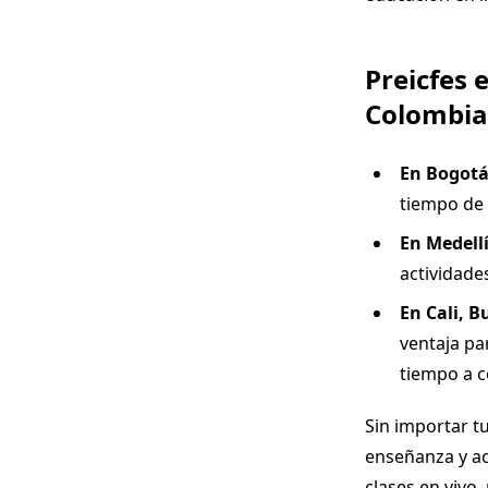
Preicfes 
Colombia
En Bogot
tiempo de 
En Medell
actividade
En Cali, 
ventaja par
tiempo a c
Sin importar t
enseñanza y ac
clases en vivo