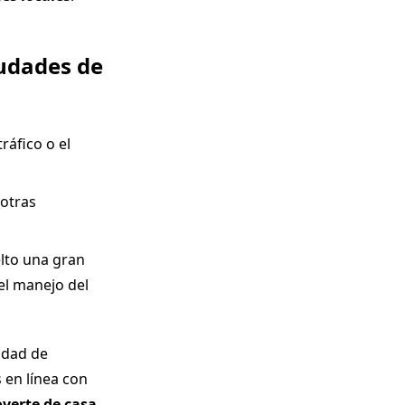
iudades de
ráfico o el
 otras
elto una gran
del manejo del
idad de
 en línea con
verte de casa
.