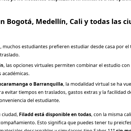
en Bogotá, Medellín, Cali y todas las c
á
, muchos estudiantes prefieren estudiar desde casa por el t
traslado.
ín
, las opciones virtuales permiten combinar el estudio con
s académicas.
Bucaramanga o Barranquilla
, la modalidad virtual se ha vu
a evitar tiempos en traslados, gastos extras y la facilidad 
onveniencia del estudiante.
u ciudad,
Filadd está disponible en todas
, con la misma cal
ompañamiento. Esto significa que puedes tener tu preicfes
, materiales descargables y simulacros tipo Saber 11°
sin mo