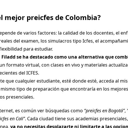
el mejor preicfes de Colombia?
pende de varios factores: la calidad de los docentes, el en
eales del examen, los simulacros tipo Icfes, el acompañam
flexibilidad para estudiar.
,
Filadd se ha destacado como una alternativa que comb
un formato virtual, con clases en vivo y materiales actualiz
cientes del ICFES.
e que cualquier estudiante, esté donde esté, acceda al mi
 mismo tipo de preparación que encontraría en los mejore
os presenciales.
internet, es común ver búsquedas como
“preicfes en Bogotá”
,
icfes
en Cali”
. Cada ciudad tiene sus academias presenciales,
ínea,
ya no necesitas desplazarte ni limitarte a las opcion