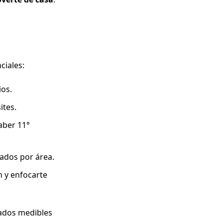
ciales:
ios.
ites.
aber 11°
ados por área.
n y enfocarte
tados medibles