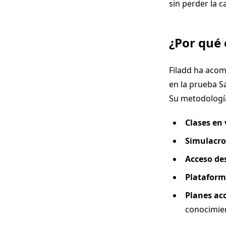
sin perder la c
¿Por qué 
Filadd ha acom
en la prueba S
Su metodología
Clases en 
Simulacro
Acceso des
Plataform
Planes ac
conocimien