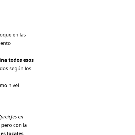
foque en las
iento
ina todos esos
ados según los
smo nivel
s
“
preicfes
en
 pero con la
es locales
.