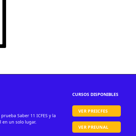
CURSOS DISPONIBLES
VER PREICFES
 prueba Saber 11 ICFES y la
 en un solo lugar.
VER PREUNAL