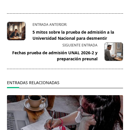
<span
ENTRADA ANTERIOR:
class="nav-
5 mitos sobre la prueba de admisión a la
subtitle
Universidad Nacional para desmentir
screen-
SIGUIENTE ENTRADA
reader-
Fechas prueba de admisión UNAL 2026-2 y
text">Página</span>
preparación preunal
ENTRADAS RELACIONADAS