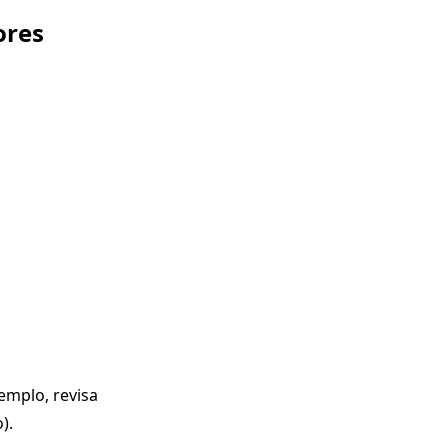
ores
jemplo, revisa
).