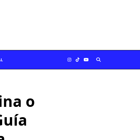
AL
ina o
Guía
a