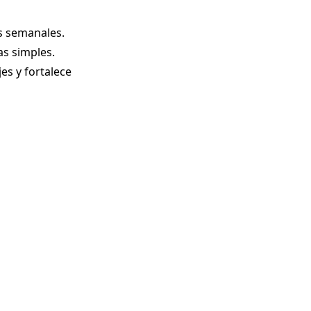
s semanales.
as simples.
jes y fortalece