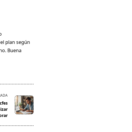
o
 el plan según
cho. Buena
RADA
cfes
izar
orar