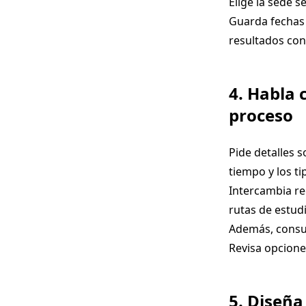
Elige la sede s
Guarda fechas 
resultados con
4. Habla 
proceso
Pide detalles s
tiempo y los t
Intercambia re
rutas de estudi
Además, consul
Revisa opcion
5. Diseña