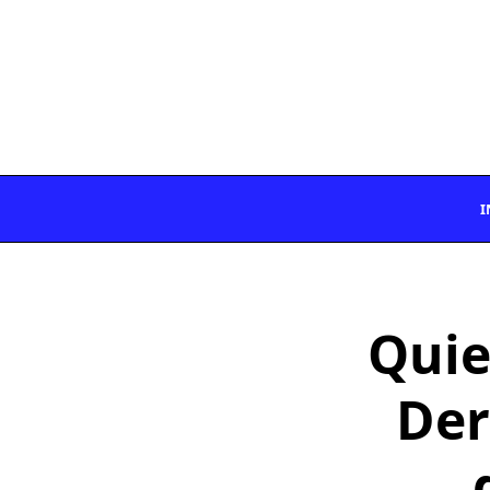
Saltar
al
contenido
I
Quie
Der