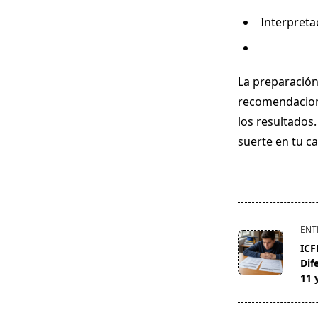
Interpreta
La preparación
recomendacione
los resultados
suerte en tu c
<span
ENT
class="nav-
ICF
subtitle
Dif
screen-
11 
reader-
text">Página<