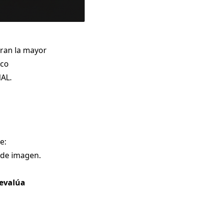
tran la mayor
nco
NAL.
e:
s de imagen.
 evalúa